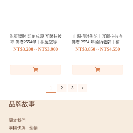
龍婆譚財 即刻成願 瓦薩拉披
止漏招財佛陀｜瓦薩拉披寺
寺 佛曆2554年｜拒絕空等與
佛曆 2554 年蘭納老牌｜補財
蘭納速成法門
庫漏洞與招正偏財｜
NT$3,200 ~ NT$3,900
NT$3,850 ~ NT$4,550
KUMIHO 泰國佛牌
1
2
3
品牌故事
關於我們
泰國佛牌 · 聖物