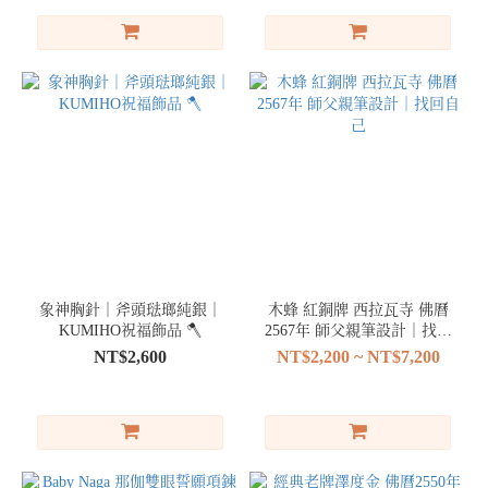
象神胸針｜斧頭琺瑯純銀｜
木蜂 紅銅牌 西拉瓦寺 佛曆
KUMIHO祝福飾品 🪓
2567年 師父親筆設計｜找回
自己
NT$2,600
NT$2,200 ~ NT$7,200