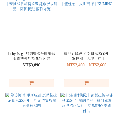
Baby Naga 那伽雙眼誓願項鍊
經典老牌澤度金 佛曆2550年
｜泰國法會加持 925 純銀祝
｜聖柱廟｜大地吉祥｜
福飾品｜兩種狀態 兩種守護
KUMIHO
NT$3,890
NT$2,400 ~ NT$2,600