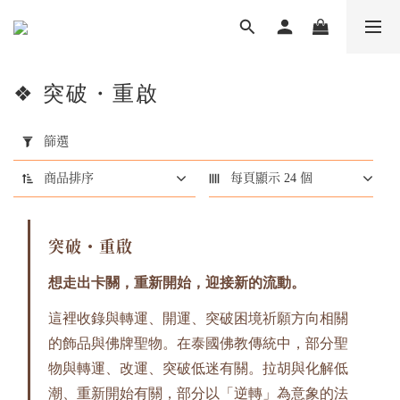
❖ 突破・重啟
套
用
篩選
篩
選
商品排序
每頁顯示 24 個
(0/20)
商
突破・重啟
品
類
想走出卡關，重新開始，迎接新的流動。
型
這裡收錄與轉運、開運、突破困境祈願方向相關
天
的飾品與佛牌聖物。在泰國佛教傳統中，部分聖
然
物與轉運、改運、突破低迷有關。拉胡與化解低
水
晶
潮、重新開始有關，部分以「逆轉」為意象的法