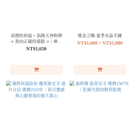
法
相
冠
蘭
高僧的祝福 × 指路天神粉牌
燦金之曙-夏季水晶手鍊
聖
⟣ 指向正確的道路 ⟢｜庫魯
NT$1,680 ~ NT$1,880
物
艾寺
NT$1,650
(9)
必
打
佛
(1)
帕
頌
扣
(1)
符管
（打