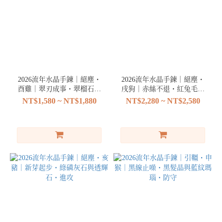
2026流年水晶手鍊｜絕塵・
2026流年水晶手鍊｜絕塵・
酉雞｜翠刃成事・翠榴石與
戌狗｜赤絲不退・紅兔毛與
黃藍虎眼・進攻
紅石榴石・進攻
NT$1,580 ~ NT$1,880
NT$2,280 ~ NT$2,580