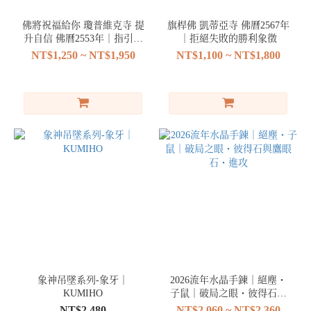
固）
(3)
佛將祝福給你 瓊普維克寺 提
旗桿佛 凱蒂亞寺 佛曆2567年
升自信 佛曆2553年｜指引靈
｜拒絕失敗的勝利象徵
動
感與心願實現的強大靠山
NT$1,250 ~ NT$1,950
NT$1,100 ~ NT$1,800
物
造
型
(6)
顛
倒
佛
(1)
大
地
女
神
(1)
象神吊墜系列-象牙｜
2026流年水晶手鍊｜絕塵・
座
KUMIHO
子鼠｜破局之眼・彼得石與
山
鷹眼石・進攻
NT$2,480
NT$2,060 ~ NT$2,360