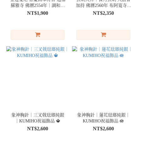
蘇雅寺 佛曆2554年｜調和五
加持 佛曆2560年 布阿寬寺｜
行與健康運勢
防小人 擋流言
NT$1,900
NT$2,350
象神胸針｜三叉戟琺瑯純銀
象神胸針｜蓮花琺瑯純銀｜
｜KUMIHO祝福飾品 🔱
KUMIHO祝福飾品 🪷
NT$2,600
NT$2,600