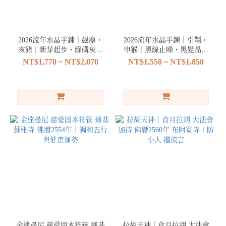
2026流年水晶手鍊｜絕塵・
2026流年水晶手鍊｜引韁・
亥豬｜新芽起步・綠磷灰石
申猴｜黑線止噪・黑髮晶與
與透輝石・進攻
藍紋瑪瑙・防守
NT$1,770 ~ NT$2,070
NT$1,550 ~ NT$1,850
金達曼尼 慈愛固本符管 通基
拉胡天神｜食月拉胡 大法會