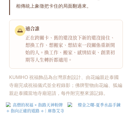
(14)
相傳統上象徵把卡住的局面翻過來。
佛
牌
聖
適合誰
🌅
物
正在跨關卡、舊的還沒放下新的還沒接住、
(38)
想換工作、想搬家、想結束一段關係重新開
祝
始的人。換工作、搬家、感情結束、創業初
福
期等人生轉折都適用。
飾
品
(10)
KUMIHO 祝福飾品為台灣原創設計、由花編親赴泰國
寺廟完成祝福儀式並全程錄影；佛牌聖物由花編、狐編
價格
親赴泰國當地寺廟迎請，每件附完整來源記錄。
(NT$)
~