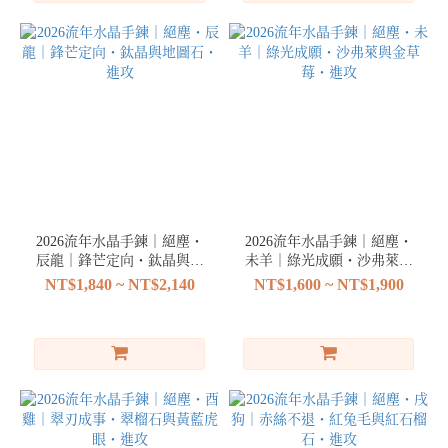
2026流年水晶手鍊｜絕塵・
2026流年水晶手鍊｜絕塵・
辰龍｜鋒芒定向・鈦晶與地
未羊｜綠光成願・沙弗萊與
圖石・進攻
金草莓・進攻
NT$1,840 ~ NT$2,140
NT$1,600 ~ NT$1,900