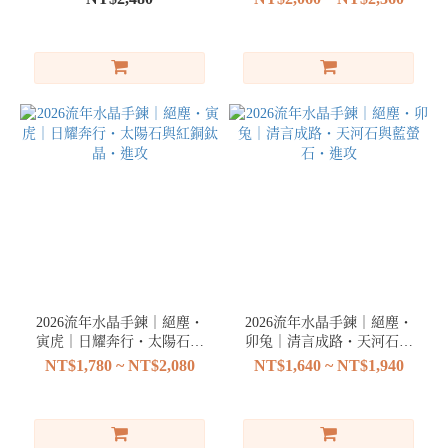
佛
(2)
崇
迪
佛
(2)
看
更
多
2026流年水晶手鍊｜絕塵・
2026流年水晶手鍊｜絕塵・
寅虎｜日耀奔行・太陽石與
卯兔｜清言成路・天河石與
紅銅鈦晶・進攻
藍螢石・進攻
NT$1,780 ~ NT$2,080
NT$1,640 ~ NT$1,940