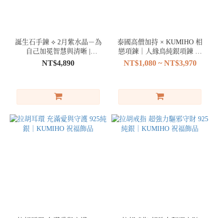
誕生石手鍊 ⟡ 2月紫水晶－為
泰國高僧加持 × KUMIHO 相
自己加冕智慧與清晰 |
戀項鍊｜人緣鳥純銀項鍊 脫
KUMIHO
單必備
NT$4,890
NT$1,080 ~ NT$3,970