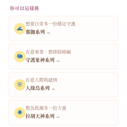
(15)
你可以這樣挑
價格
(NT$)
想要日常多一份穩定守護
🌊
那伽系列 →
~
在意事業、想排除障礙
🐘
守護象神系列 →
法
相
在意人際與感情
人
🌸
緣
人緣鳥系列 →
鳥
(1)
想為低潮多一份力量
那
☀️
伽
拉胡天神系列 →
(1)