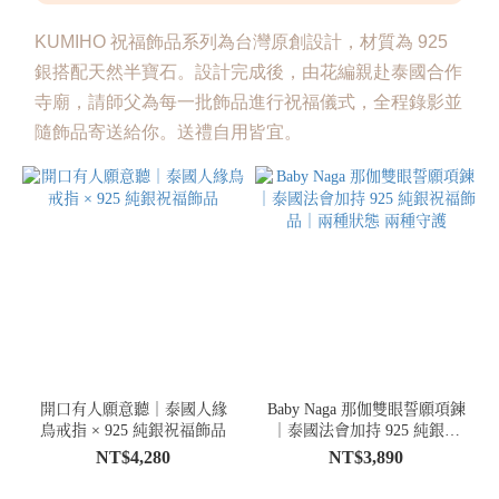
KUMIHO 祝福飾品系列為台灣原創設計，材質為 925
銀搭配天然半寶石。設計完成後，由花編親赴泰國合作
寺廟，請師父為每一批飾品進行祝福儀式，全程錄影並
隨飾品寄送給你。送禮自用皆宜。
開口有人願意聽｜泰國人緣
Baby Naga 那伽雙眼誓願項鍊
鳥戒指 × 925 純銀祝福飾品
｜泰國法會加持 925 純銀祝
福飾品｜兩種狀態 兩種守護
NT$4,280
NT$3,890