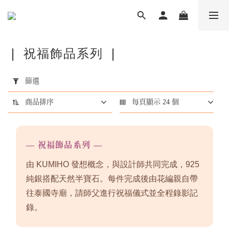
❘ 祝福飾品系列 ❘
套
用
篩選
篩
選
商品排序
每頁顯示 24 個
(0/20)
商
— 祝福飾品系列 —
品
類
由 KUMIHO 發想概念，與設計師共同完成，925
型
純銀搭配天然半寶石。每件完成後由花編親自帶
祝
往泰國寺廟，請師父進行祝福儀式並全程錄影記
福
錄。
飾
品