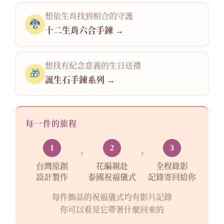
拉
想依生肖找到相合的守護
胡
🐉
(3)
十二生肖六合手鍊 →
象
神
想找有紀念意義的生日送禮
(1)
🎁
誕生石手鍊系列 →
每一件的旅程
1
2
3
›
›
台灣原創
花編親赴
全程錄影
設計製作
泰國祝福儀式
記錄寄回給你
每件飾品的祝福儀式均有影片記錄
你可以看見它帶著什麼回來的