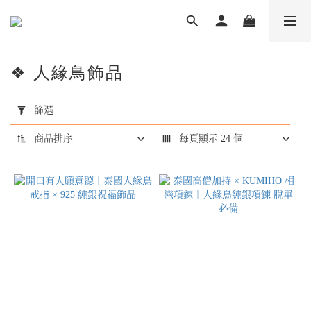
❖ 人緣鳥飾品
套
用
篩選
篩
選
商品排序
每頁顯示 24 個
(0/20)
商
品
類
型
祝
福
飾
品