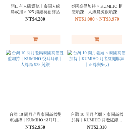
(1)
開口有人願意聽｜泰國人緣
泰國高僧加持 × KUMIHO 相
鳥戒指 × 925 純銀祝福飾品
戀項鍊｜人緣鳥純銀項鍊 脫
價格
單必備
NT$4,280
NT$1,080 ~ NT$3,970
(NT$)
~
法
相
人
緣
鳥
(1)
台灣 10 間月老與泰國高僧雙
台灣 10 間月老廟 × 泰國高僧
重加持｜KUMIHO 悅耳耳環
加持｜KUMIHO 月老紅繩腳
｜人緣鳥 925 純銀
鍊｜正緣與魅力
NT$2,950
NT$2,310