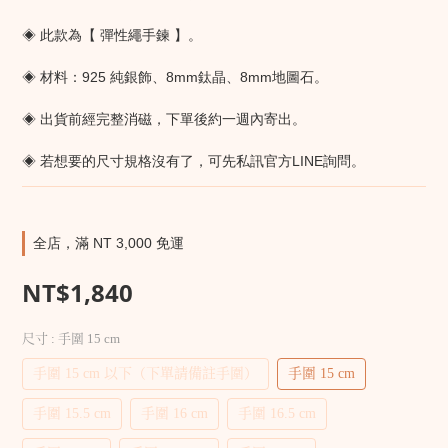
◈ 此款為【 彈性繩手鍊 】。
◈ 材料：925 純銀飾、8mm鈦晶、8mm地圖石。
◈ 出貨前經完整消磁，下單後約一週內寄出。
◈ 若想要的尺寸規格沒有了，可先私訊官方LINE詢問。
全店，滿 NT 3,000 免運
NT$1,840
尺寸
: 手圍 15 cm
手圍 15 cm 以下（下單請備註手圍）
手圍 15 cm
手圍 15.5 cm
手圍 16 cm
手圍 16.5 cm