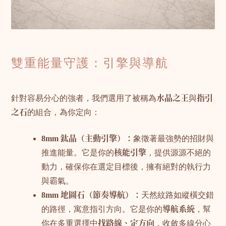
雙重能量守護：引擎與導航
針對容易分心的強者，我們選用了被稱為
水晶之王
與
指引
之石
的組合，為你定向：
8mm 鈦晶（主動引擎）：
象徵著最強勢的招財與
推進能量。它是你的
核能引擎
，提供源源不絕的
動力，確保你在選定目標後，擁有絕對的執行力
與霸氣。
8mm 地圖石（節奏導航）：
天然紋路如縱橫交錯
的路徑，寓意指引方向。它是你的
導航系統
，幫
你在多重選擇中
找路線、定方向
，收斂多線分心