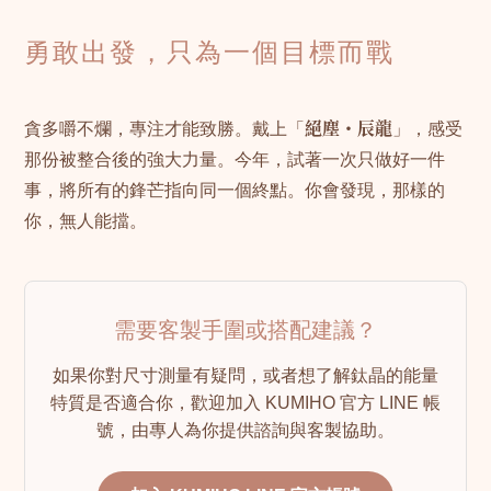
勇敢出發，只為一個目標而戰
貪多嚼不爛，專注才能致勝。戴上「
絕塵・辰龍
」，感受
那份被整合後的強大力量。今年，試著一次只做好一件
事，將所有的鋒芒指向同一個終點。你會發現，那樣的
你，無人能擋。
需要客製手圍或搭配建議？
如果你對尺寸測量有疑問，或者想了解鈦晶的能量
特質是否適合你，歡迎加入 KUMIHO 官方 LINE 帳
號，由專人為你提供諮詢與客製協助。