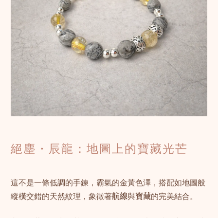
絕塵・辰龍：地圖上的寶藏光芒
這不是一條低調的手鍊，霸氣的金黃色澤，搭配如地圖般
縱橫交錯的天然紋理，象徵著
航線
與
寶藏
的完美結合。