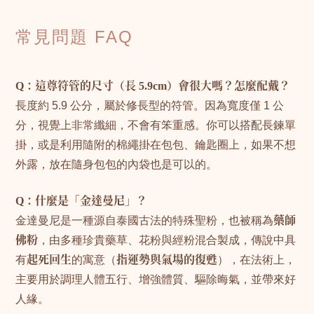
常見問題 FAQ
Q：這尊符管的尺寸（長 5.9cm）會很大嗎？怎麼配戴？
長度約 5.9 公分，屬於修長型的符管。因為寬度僅 1 公
分，視覺上非常纖細，不會有笨重感。你可以搭配長鍊單
掛，或是利用隨附的棉繩掛在包包、鑰匙圈上，如果不想
外露，放在隨身包包的內袋也是可以的。
Q：什麼是「金達曼尼」？
金達曼尼是一種源自泰國古法的特殊聖粉，也被稱為
藥師
佛粉
，由多種珍貴藥草、花粉與經粉混合製成，傳說中具
有
起死回生
的寓意（
指運勢與氣場的復甦
），在法術上，
主要用於調理人體五行、增強體質、驅除晦氣，並帶來好
人緣。