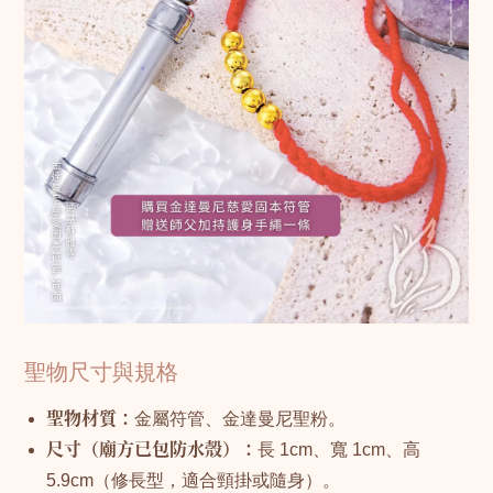
聖物尺寸與規格
聖物材質：
金屬符管、金達曼尼聖粉。
尺寸（廟方已包防水殼）：
長 1cm、寬 1cm、高
5.9cm（修長型，適合頸掛或隨身）。