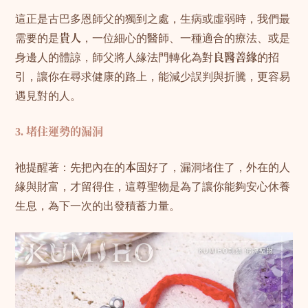
這正是古巴多恩師父的獨到之處，生病或虛弱時，我們最
需要的是
貴人
，一位細心的醫師、一種適合的療法、或是
身邊人的體諒，師父將人緣法門轉化為對
良醫善緣
的招
引，讓你在尋求健康的路上，能減少誤判與折騰，更容易
遇見對的人。
3. 堵住運勢的漏洞
祂提醒著：先把內在的
本
固好了，漏洞堵住了，外在的人
緣與財富，才留得住，這尊聖物是為了讓你能夠安心休養
生息，為下一次的出發積蓄力量。