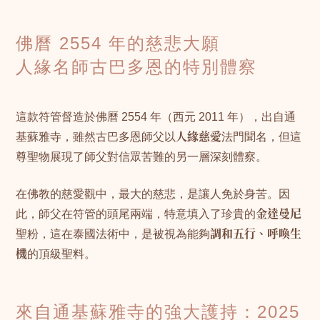
佛曆 2554 年的慈悲大願
人緣名師古巴多恩的特別體察
這款符管督造於佛曆 2554 年（西元 2011 年），出自通
基蘇雅寺，雖然古巴多恩師父以
人緣慈愛
法門聞名，但這
尊聖物展現了師父對信眾苦難的另一層深刻體察。
在佛教的慈愛觀中，最大的慈悲，是讓人免於身苦。因
此，師父在符管的頭尾兩端，特意填入了珍貴的
金達曼尼
聖粉，這在泰國法術中，是被視為能夠
調和五行、呼喚生
機
的頂級聖料。
來自通基蘇雅寺的強大護持：2025