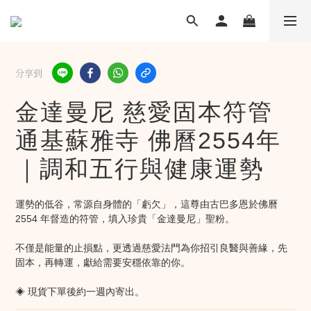
分享到
金達曼尼 慈愛固本符管
通基蘇雅寺 佛曆2554年
｜調和五行與健康運勢
運勢的低谷，常源自身體的「虧欠」，這尊由古巴多恩於佛曆 
2554 年督造的符管，填入珍貴「金達曼尼」聖粉。
不僅是能量的止損點，更透過慈愛法門為你招引良醫與善緣，先
固本，再轉運，獻給需要安穩依靠的你。
◈ 現貨下單後約一週內寄出。