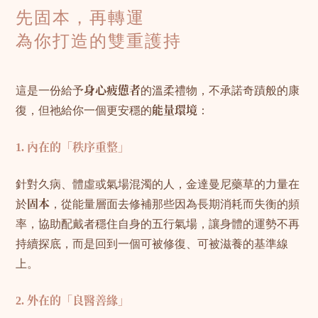
先固本，再轉運
為你打造的雙重護持
這是一份給予
身心疲憊者
的溫柔禮物，不承諾奇蹟般的康
復，但祂給你一個更安穩的
能量環境
：
1. 內在的「秩序重整」
針對久病、體虛或氣場混濁的人，金達曼尼藥草的力量在
於
固本
，從能量層面去修補那些因為長期消耗而失衡的頻
率，協助配戴者穩住自身的五行氣場，讓身體的運勢不再
持續探底，而是回到一個可被修復、可被滋養的基準線
上。
2. 外在的「良醫善緣」