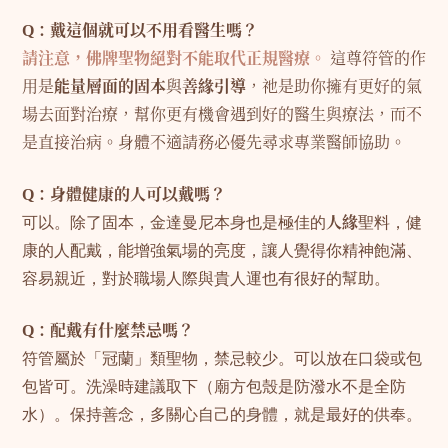
Q：戴這個就可以不用看醫生嗎？
請注意，佛牌聖物絕對不能取代正規醫療。
這尊符管的作
用是
能量層面的固本
與
善緣引導
，祂是助你擁有更好的氣
場去面對治療，幫你更有機會遇到好的醫生與療法，而不
是直接治病。身體不適請務必優先尋求專業醫師協助。
Q：身體健康的人可以戴嗎？
可以。除了固本，金達曼尼本身也是極佳的
人緣
聖料，健
康的人配戴，能增強氣場的亮度，讓人覺得你精神飽滿、
容易親近，對於職場人際與貴人運也有很好的幫助。
Q：配戴有什麼禁忌嗎？
符管屬於「冠蘭」類聖物，禁忌較少。可以放在口袋或包
包皆可。洗澡時建議取下（廟方包殼是防潑水不是全防
水）。保持善念，多關心自己的身體，就是最好的供奉。