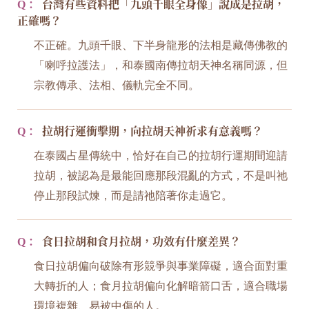
Q：
台灣有些資料把「九頭千眼全身像」說成是拉胡，
正確嗎？
不正確。九頭千眼、下半身龍形的法相是藏傳佛教的
「喇呼拉護法」，和泰國南傳拉胡天神名稱同源，但
宗教傳承、法相、儀軌完全不同。
Q：
拉胡行運衝擊期，向拉胡天神祈求有意義嗎？
在泰國占星傳統中，恰好在自己的拉胡行運期間迎請
拉胡，被認為是最能回應那段混亂的方式，不是叫祂
停止那段試煉，而是請祂陪著你走過它。
Q：
食日拉胡和食月拉胡，功效有什麼差異？
食日拉胡偏向破除有形競爭與事業障礙，適合面對重
大轉折的人；食月拉胡偏向化解暗箭口舌，適合職場
環境複雜、易被中傷的人。