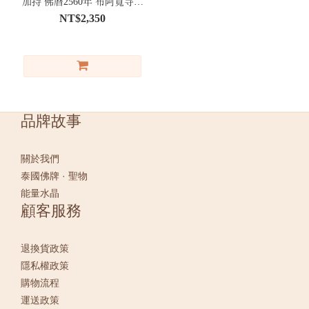
加持 佛曆2560年 布阿寬寺｜
防小人 擋流言
NT$2,350
品牌故事
關於我們
泰國佛牌 · 聖物
能量水晶
顧客服務
退換貨政策
隱私權政策
購物流程
運送政策