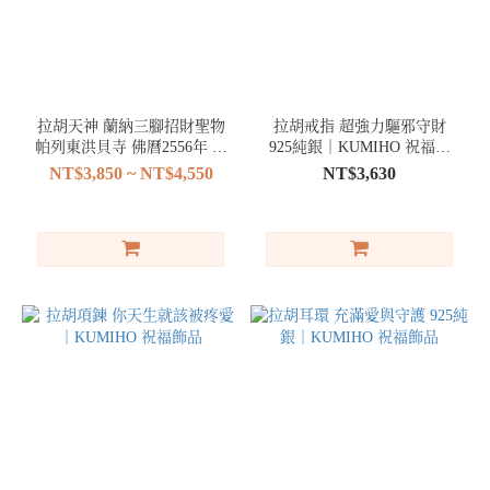
拉胡天神 蘭納三腳招財聖物
拉胡戒指 超強力驅邪守財
帕列東洪貝寺 佛曆2556年 24
925純銀｜KUMIHO 祝福飾
僧加持
品
NT$3,850 ~ NT$4,550
NT$3,630