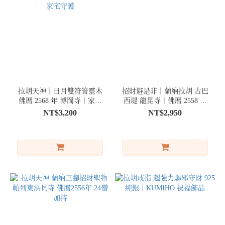
拉胡天神｜日月雙符管靈木
招財避是非｜蘭納拉胡 古巴
佛曆 2568 年 博岡寺｜家庭
西堤 龍昆寺｜佛曆 2558 年
和諧 家宅守護
聖物
NT$3,200
NT$2,950