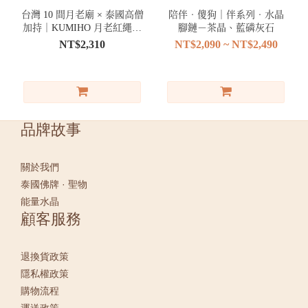
(1)
台灣 10 間月老廟 × 泰國高僧
陪伴．傻狗｜伴系列．水晶
加持｜KUMIHO 月老紅繩腳
腳鏈－茶晶、藍磷灰石
價格
鍊｜正緣與魅力
NT$2,310
NT$2,090 ~ NT$2,490
(NT$)
~
品牌故事
關於我們
泰國佛牌 · 聖物
能量水晶
顧客服務
退換貨政策
隱私權政策
購物流程