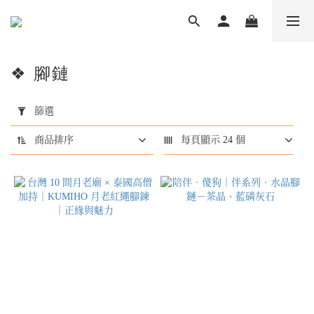
❖ 腳鏈
套
用
篩選
篩
選
商品排序
每頁顯示 24 個
(0/20)
商
品
類
型
天
然
水
晶