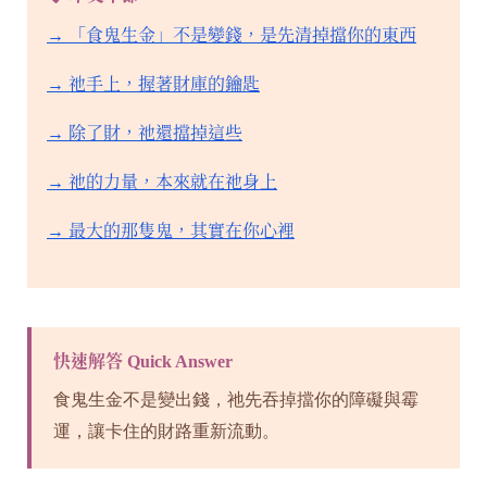
→ 「食鬼生金」不是變錢，是先清掉擋你的東西
→ 祂手上，握著財庫的鑰匙
→ 除了財，祂還擋掉這些
→ 祂的力量，本來就在祂身上
→ 最大的那隻鬼，其實在你心裡
快速解答 Quick Answer
食鬼生金不是變出錢，祂先吞掉擋你的障礙與霉
運，讓卡住的財路重新流動。