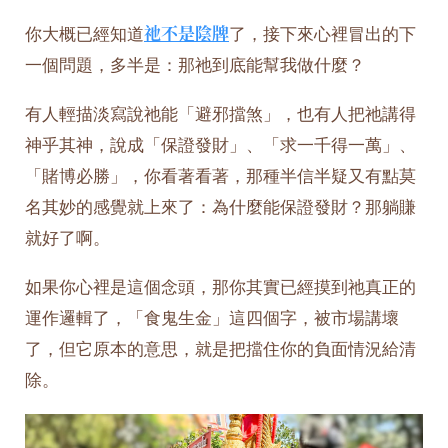
你大概已經知道
祂不是陰牌
了，接下來心裡冒出的下
一個問題，多半是：那祂到底能幫我做什麼？
有人輕描淡寫說祂能「避邪擋煞」，也有人把祂講得
神乎其神，說成「保證發財」、「求一千得一萬」、
「賭博必勝」，你看著看著，那種半信半疑又有點莫
名其妙的感覺就上來了：為什麼能保證發財？那躺賺
就好了啊。
如果你心裡是這個念頭，那你其實已經摸到祂真正的
運作邏輯了，「食鬼生金」這四個字，被市場講壞
了，但它原本的意思，就是把擋住你的負面情況給清
除。