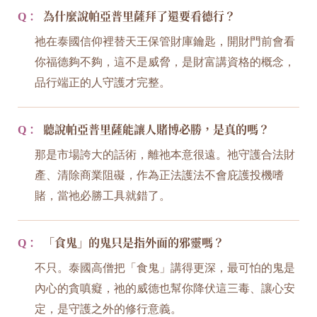
Q：
為什麼說帕亞普里薩拜了還要看德行？
祂在泰國信仰裡替天王保管財庫鑰匙，開財門前會看
你福德夠不夠，這不是威脅，是財富講資格的概念，
品行端正的人守護才完整。
Q：
聽說帕亞普里薩能讓人賭博必勝，是真的嗎？
那是市場誇大的話術，離祂本意很遠。祂守護合法財
產、清除商業阻礙，作為正法護法不會庇護投機嗜
賭，當祂必勝工具就錯了。
Q：
「食鬼」的鬼只是指外面的邪靈嗎？
不只。泰國高僧把「食鬼」講得更深，最可怕的鬼是
內心的貪嗔癡，祂的威德也幫你降伏這三毒、讓心安
定，是守護之外的修行意義。