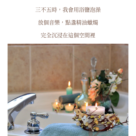
三不五時，我會用浴鹽泡澡
放個音樂，點盞精油蠟燭
完全沉浸在這個空間裡