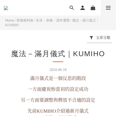
Home
/
部落格列表
/
生肖・命格・流年運勢
/
魔法－滿月儀式｜
KUMIHO
文章分類
魔法－滿月儀式｜KUMIHO
2024-06-18
滿月儀式是一個反思的階段
一方面慶祝妳當初的設定成功
另一方面要調整與釋放不合適的設定
先前KUMIHO介紹過新月儀式