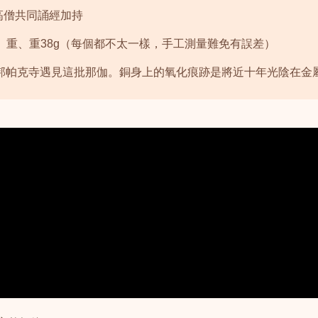
高僧共同誦經加持
4cm、重、重38g（每個都不太一樣，手工測量難免有誤差）
中，花編在邦帕克寺遇見這批那伽。銅身上的氧化痕跡是將近十年光陰