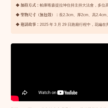
◆
加持方式：
帕庫喀森提拉坤住持主持大法會，多位
◆
聖物尺寸（無包殼）：
長2.3cm、厚2cm、高2.
◆
迎請故事：
2025 年 3 月 29 日跑廟行程