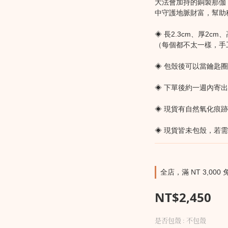
大法會加持的銅製那伽
中守護地脈財富，幫助
◈ 長2.3cm、厚2cm、
（每個都不太一樣，手
◈ 包殼後可以當鑰匙
◈ 下單後約一週內寄
◈ 現貨有自然氧化痕
◈ 現貨皆未包殼，若
全店，滿 NT 3,000 
NT$2,450
是否包殼
: 不包殼