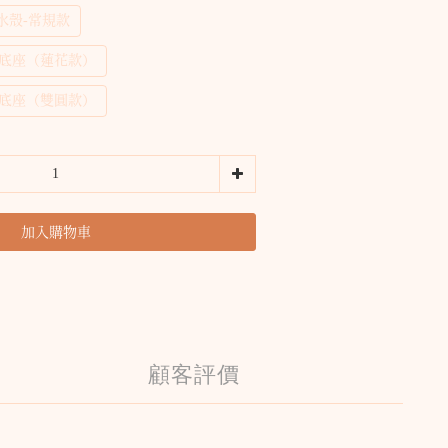
水殼-常規款
式底座（蓮花款）
式底座（雙圓款）
加入購物車
顧客評價