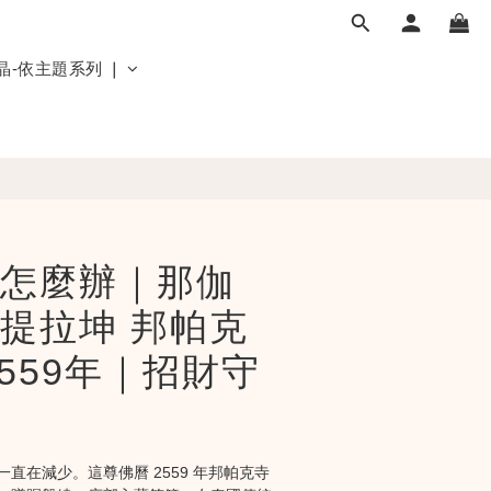
晶-依主題系列 ❘
怎麼辦｜那伽
提拉坤 邦帕克
2559年｜招財守
直在減少。這尊佛曆 2559 年邦帕克寺