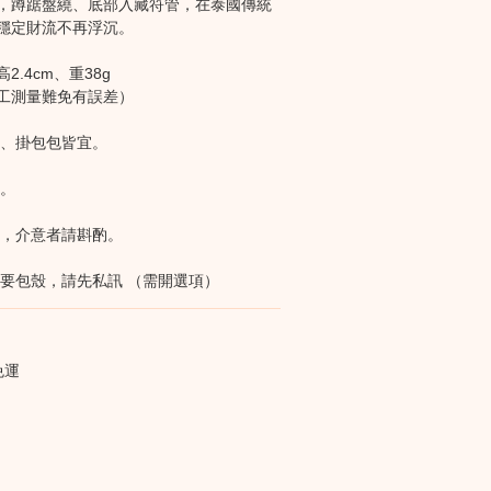
，蹲踞盤繞、底部入藏符管，在泰國傳統
穩定財流不再浮沉。
高2.4cm、重38g
工測量難免有誤差）
圈、掛包包皆宜。
出。
跡，介意者請斟酌。
需要包殼，請先私訊 （需開選項）
免運