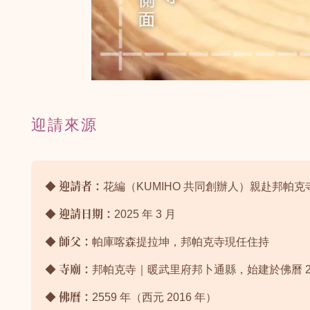
迎請來源
◆
迎請者：
花編（KUMIHO 共同創辦人）親赴邦帕克
◆
迎請日期：
2025 年 3 月
◆
師父：
帕庫喀森提拉坤，邦帕克寺現任住持
◆
寺廟：
邦帕克寺｜暖武里府邦卜通縣，始建於佛曆 22
◆
佛曆：
2559 年（西元 2016 年）