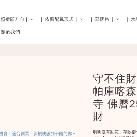
依照祈願方向｜
❘ 依照配戴形式 ❘
❘ 部落格 ❘
❘ 水
關於我們
守不住財
帕庫喀森
寺 佛曆
財
明明沒有亂花，存款卻一