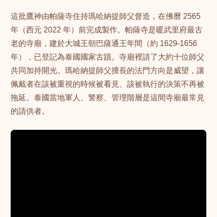
這批鷹神由帕薩寺住持瑪哈納提師父督造，在佛曆 2565
年（西元 2022 年）前完成製作。帕薩寺是暖武里府最古
老的寺廟，建於大城王朝巴薩通王年間（約 1629-1656
年），已登記為泰國國家古蹟。寺廟裡請了大約十位師父
共同加持開光。瑪哈納提師父擅長的法門方向是威望，讓
佩戴者在該被重視的時候被看見、該被執行的決策不再被
拖延。泰國當地軍人、警察、管理階層是這間寺廟最常見
的請供者。