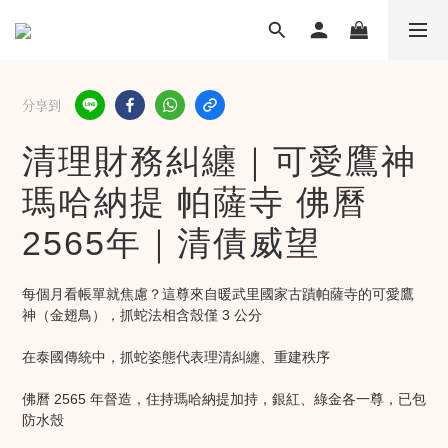
分享到
清理財務糾纏｜可愛鷹神
瑪哈納提 帕薩寺 佛曆
2565年｜清債威望
每個月看帳單就焦慮？這尊來自暖武里國家古蹟帕薩寺的可愛鷹
神（金翅鳥），抓蛇法相含殼僅 3 公分
在泰國傳統中，抓蛇姿態代表理清糾纏、重建秩序
佛曆 2565 年督造，住持瑪哈納提加持，銀紅、綠金各一尊，已包
防水殼