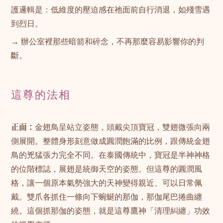
護邏輯是：低維度的壓迫感在祂面前自行消退，如殘雪遇
到烈日。
→ 辦公室裡那些暗箭和碎念，不再那麼容易影響你的判
斷。
這尊的法相
正面：
金翅鳥呈站立姿態，頭戴尖頂寶冠，雙翅微張向兩
側展開。整體身形刻意做成圓潤飽滿的比例，跟傳統金翅
鳥的兇猛張力完全不同。在泰國傳統中，寶冠是半神神格
的位階標誌，展翅是統御天空的姿態。但這尊的圓潤風
格，讓一個原本氣勢強大的天神變得親近、可以日常佩
戴。雙爪各抓住一條向下蜿蜒的那伽，那伽尾巴捲曲纏
繞。這個抓那伽的姿態，就是這尊鷹神「清理糾纏」功效