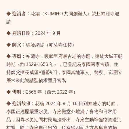
◆
迎請者：
花編（KUMIHO 共同創辦人）親赴帕薩寺迎
請
◆
迎請日期：
2024 年 9 月
◆
師父：
瑪哈納提（帕薩寺住持）
◆
寺廟：
帕薩寺，暖武里府最古老的寺廟，建於大城王朝
時期（約 1629-1656 年），已登記為泰國國家古蹟。住
持師父擅長威望相關法門，泰國當地軍人、警察、管理階
層常來此迎請聖物求晉升官階
◆
佛曆：
2565 年（西元 2022 年）
◆
迎請故事：
花編 2024 年 9 月 16 日到帕薩寺的時候，
泰國正經歷嚴重水災。寺廟殿堂外堆滿了食物和日常用
品，因為水災期間村民無法外出，寺廟主動準備物資送到
村裡。除了寺廟自己出的，也有從四面八方募集來的捐