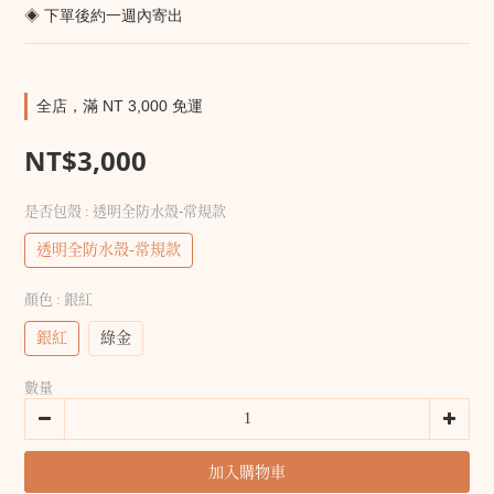
◈ 下單後約一週內寄出
全店，滿 NT 3,000 免運
NT$3,000
是否包殼
: 透明全防水殼-常規款
透明全防水殼-常規款
顏色
: 銀紅
銀紅
綠金
數量
加入購物車