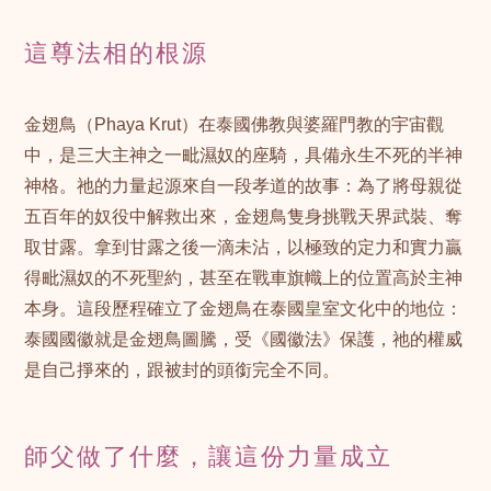
這尊法相的根源
金翅鳥（Phaya Krut）在泰國佛教與婆羅門教的宇宙觀
中，是三大主神之一毗濕奴的座騎，具備永生不死的半神
神格。祂的力量起源來自一段孝道的故事：為了將母親從
五百年的奴役中解救出來，金翅鳥隻身挑戰天界武裝、奪
取甘露。拿到甘露之後一滴未沾，以極致的定力和實力贏
得毗濕奴的不死聖約，甚至在戰車旗幟上的位置高於主神
本身。這段歷程確立了金翅鳥在泰國皇室文化中的地位：
泰國國徽就是金翅鳥圖騰，受《國徽法》保護，祂的權威
是自己掙來的，跟被封的頭銜完全不同。
師父做了什麼，讓這份力量成立