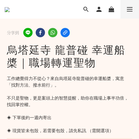
分享到
烏塔延寺 龍普碰 幸運船
槳｜職場轉運聖物
工作總覺得力不從心？來自烏塔延寺龍普碰的幸運船槳，寓意
「找對方法、撥水前行」。
不只是聖物，更是案頭上的智慧提醒，助你在職場上事半功倍，
找回掌控權。
◈ 下單後約一週內寄出
◈ 現貨皆未包殼，若需要包殼，請先私訊 （需開選項）