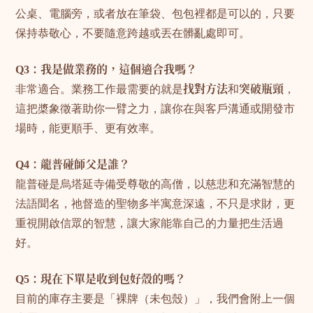
公桌、電腦旁，或者放在筆袋、包包裡都是可以的，只要
保持恭敬心，不要隨意跨越或丟在髒亂處即可。
Q3：我是做業務的，這個適合我嗎？
非常適合。業務工作最需要的就是
找對方法
和
突破瓶頸
，
這把槳象徵著助你一臂之力，讓你在與客戶溝通或開發市
場時，能更順手、更有效率。
Q4：龍普碰師父是誰？
龍普碰是烏塔延寺備受尊敬的高僧，以慈悲和充滿智慧的
法語聞名，祂督造的聖物多半寓意深遠，不只是求財，更
重視開啟信眾的智慧，讓大家能靠自己的力量把生活過
好。
Q5：現在下單是收到包好殼的嗎？
目前的庫存主要是「裸牌（未包殼）」，我們會附上一個