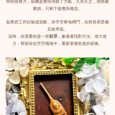
明明很努力，卻總是覺得用錯了力氣，久而久之，熱情被
磨損，只剩下疲憊與倦怠。
如果把工作比喻成划船，赤手空拳地搏鬥，自然容易受傷
且效率低。
這時，你需要的是一把
船槳
，象徵著找對方法、借力使
力，幫助你在茫茫職海中，重新掌握前進的節奏。