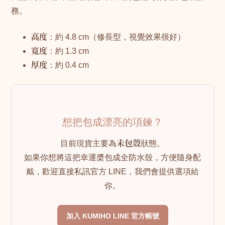
務。
高度
：約 4.8 cm（修長型，視覺效果很好）
寬度
：約 1.3 cm
厚度
：約 0.4 cm
想把包成漂亮的項鍊？
目前現貨主要為
未包殼
狀態。
如果你想將這把幸運槳包成全防水殼，方便隨身配
戴，歡迎直接私訊官方 LINE，我們會提供選項給
你。
加入 KUMIHO LINE 官方帳號