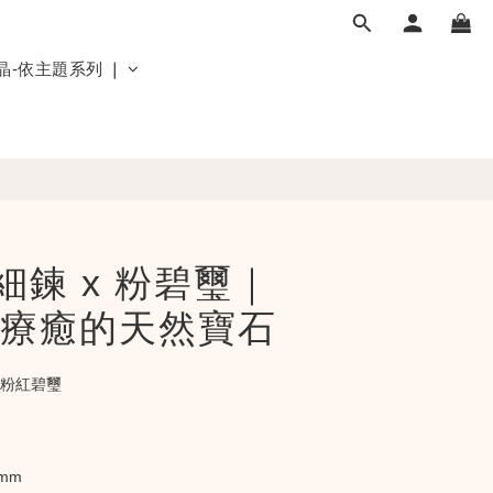
晶-依主題系列 ❘
細鍊 x 粉碧璽｜
療癒的天然寶石
、粉紅碧璽
mm