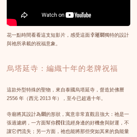
花一點時間看看這支短影片，感受這面
幸運網
獨特的設計
與祂所承載的祝福意象。
烏塔延寺：編織十年的老牌祝福
這款外型特殊的聖物，來自泰國烏塔延寺，督造於佛曆
2556 年（西元 2013 年），至今已超過十年。
寺廟將其設計為
網
的形狀，寓意非常直觀且強大：祂是一
張過濾網，一方面幫你
撈住
流經身邊的好機會與財運，不
讓它們流失；另一方面，祂也能將那些突如其來的負能量