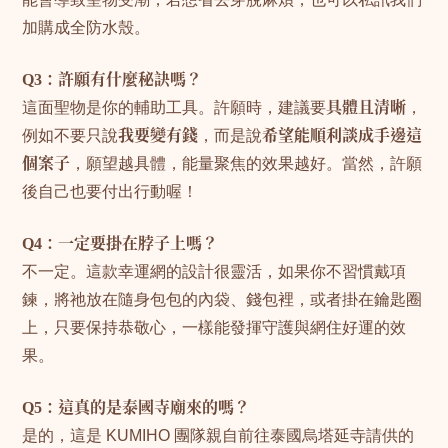
加購成全防水殼。
Q3：許願有什麼秘訣嗎？
這面聖物是你的輔助工具。許願時，建議要
具體且清晰
，
例如不要只說
我要變有錢
，而是說
希望能順利談成手邊這
個案子
，願望越具體，能量聚焦的效果越好。當然，許願
後自己也要付出行動喔！
Q4：一定要掛在脖子上嗎？
不一定。這款幸運網的設計很靈活，如果你不習慣戴項
鍊，將祂放在隨身包包的內袋、錢包裡，或者掛在鑰匙圈
上，只要保持恭敬心，一樣能發揮守護與網住好運的效
果。
Q5：這真的是泰國寺廟來的嗎？
是的，這是 KUMIHO 團隊親自前往泰國烏塔延寺請供的