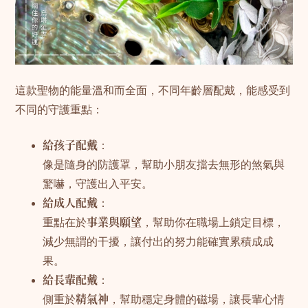
這款聖物的能量溫和而全面，不同年齡層配戴，能感受到
不同的守護重點：
給孩子配戴
：
像是隨身的防護罩，幫助小朋友擋去無形的煞氣與
驚嚇，守護出入平安。
給成人配戴
：
重點在於
事業與願望
，幫助你在職場上鎖定目標，
減少無謂的干擾，讓付出的努力能確實累積成成
果。
給長輩配戴
：
側重於
精氣神
，幫助穩定身體的磁場，讓長輩心情