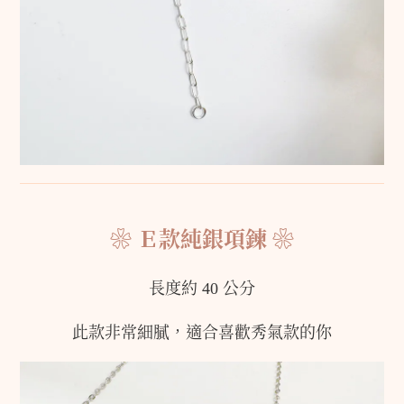
❀
Ｅ款純銀項鍊
❀
長度約 40 公分
此款非常細膩，適合喜歡秀氣款的你