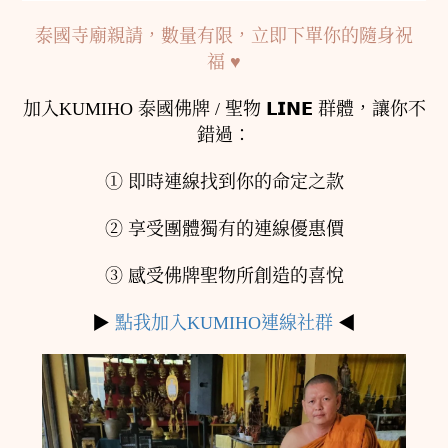
泰國寺廟親請，數量有限，立即下單你的隨身祝
福
♥︎
加入KUMIHO 泰國佛牌 / 聖物
𝗟𝗜𝗡𝗘
群體，讓你不
錯過：
➀ 即時連線找到你的命定之款
➁ 享受團體獨有的連線優惠價
➂ 感受佛牌聖物所創造的喜悅
▶
點我加入
KUMIHO
連線社群
◀