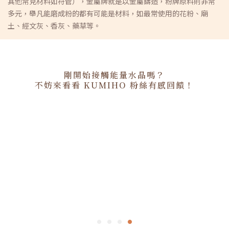
其他常見材料如符管），金屬牌就是以金屬鑄造，粉牌原料則非常
多元，舉凡能磨成粉的都有可能是材料，如最常使用的花粉、廟
土、經文灰、香灰、藥草等。
剛開始接觸能量水晶嗎？
不妨來看看 KUMIHO 粉絲有感回饋！