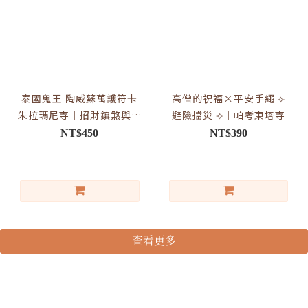
泰國鬼王 陶威蘇萬護符卡
高僧的祝福×平安手繩 ⟣
朱拉瑪尼寺｜招財鎮煞與平
避險擋災 ⟢｜帕考東塔寺
安守護
NT$450
NT$390
查看更多