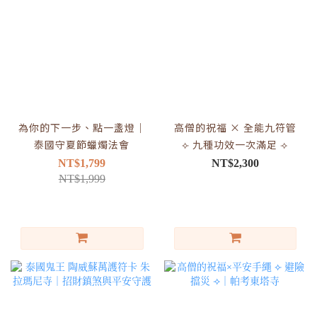
為你的下一步、點一盞燈｜
高僧的祝福 × 全能九符管
泰國守夏節蠟燭法會
⟣ 九種功效一次滿足 ⟢
NT$1,799
NT$2,300
NT$1,999