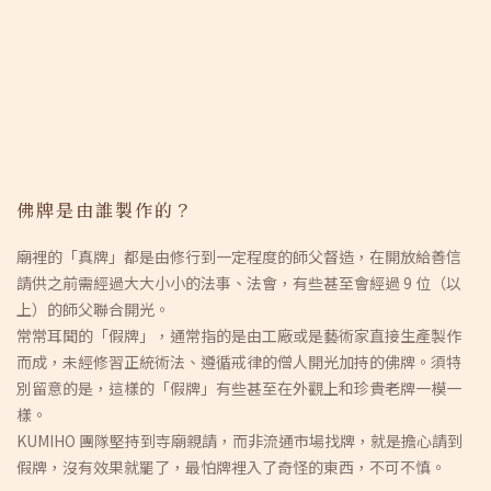
佛牌是由誰製作的？
廟裡的「真牌」都是由修行到一定程度的師父督造，在開放給善信
請供之前需經過大大小小的法事、法會，有些甚至會經過 9 位（以
上）的師父聯合開光。
常常耳聞的「假牌」，通常指的是由工廠或是藝術家直接生產製作
而成，未經修習正統術法、遵循戒律的僧人開光加持的佛牌。須特
別留意的是，這樣的「假牌」有些甚至在外觀上和珍貴老牌一模一
樣。
KUMIHO 團隊堅持到寺廟親請，而非流通市場找牌，就是擔心請到
假牌，沒有效果就罷了，最怕牌裡入了奇怪的東西，不可不慎。