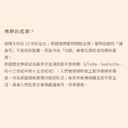
佛牌的起源？
相傳大約在 10 世紀左右，泰國佛牌聖物開始出現。當時這類的「護
身符」不是用來配戴，而是作為「功德」被埋在佛塔或寺廟地面
裡。
泰國歷史學家認為最早可追溯到素可泰時期（สุโขทัย，Sukhotha，
約十三世紀中到十五世紀初），人們會用錫和黏土製作佛牌來積
德，作為泰國佛教累積功德的形式；後來宗教傳統擴及至平民生
活，漸漸人們在家也會佩戴護身符、供奉佛像。