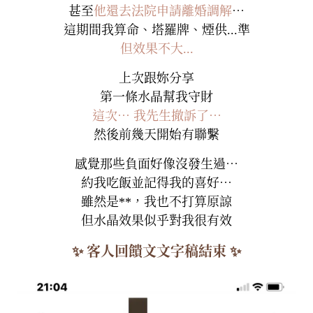
甚至
他還去法院申請離婚調解
⋯
這期間我算命、塔羅牌、煙供...準
但效果不大...
上次跟妳分享
第一條水晶幫我守財
這次⋯ 我先生撤訴了⋯
然後前幾天開始有聯繫
感覺那些負面好像沒發生過⋯
約我吃飯並記得我的喜好⋯
雖然是**，我也不打算原諒
但水晶效果似乎對我很有效
✨ 客人回饋文文字稿結束 ✨