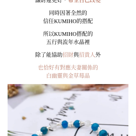
讓財運更好，
希望自己改變
同時因著全然的
信任KUMIHO的搭配
所以KUMIHO搭配的
五行與流年水晶裡
除了能協助
招財
與
招貴人
外
也恰好有對應夫妻關係的
白幽靈與金草莓晶