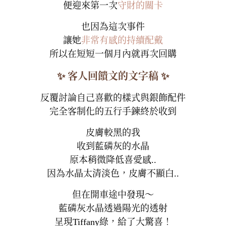
便迎來第一次
守財的關卡
也因為這次事件
讓她
非常有感的持續配戴
所以在短短一個月內就再次回購
✨ 客人回饋文的文字稿 ✨
反覆討論自己喜歡的樣式與銀飾配件
完全客制化的五行手鍊終於收到
皮膚較黑的我
收到藍磷灰的水晶
原本稍微降低喜愛感..
因為水晶太清淡色，皮膚不顯白..
但在開車途中發現～
藍磷灰水晶透過陽光的透射
呈現Tiffany綠，給了大驚喜！