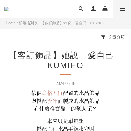
Home
/
部落格列表
/
【客訂飾品】她說－愛自己｜KUMIHO
文章分類
【客訂飾品】她說－愛自己｜
KUMIHO
2024-06-18
依循
命格五行
配置的水晶飾品
與搭配
流年
而製成的水晶飾品
有什麼樣實際上的幫助呢？
本來只是單純想
搭配五行水晶手鍊來守財