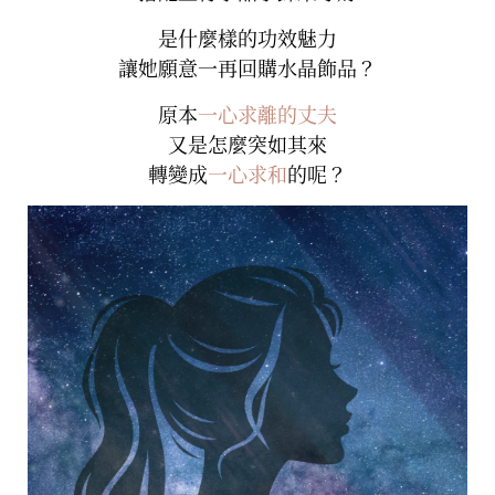
是什麼樣的功效魅力
讓她願意一再回購水晶飾品？
原本
一心求離的丈夫
又是怎麼突如其來
轉變成
一心求和
的呢？