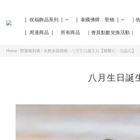
❘ 祝福飾品系列 ❘
❘ 泰國佛牌．聖物 ❘
｜
❘ 周邊商品 ❘
所有商品
｜會員點數兌換活動｜
Home
/
部落格列表
/
天然水晶指南
/
八月生日誕生石【橄欖石、尖晶石】
八月生日誕