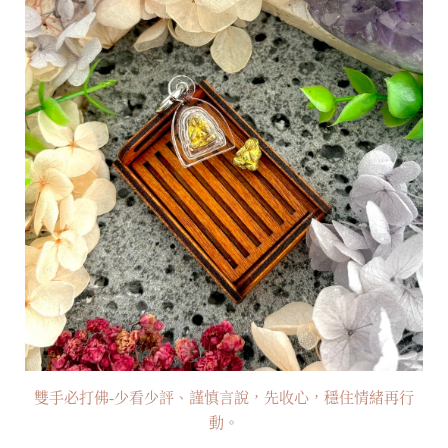
雙手必打佛-少看少評、謹慎言說，先收心，穩住情緒再行
動。