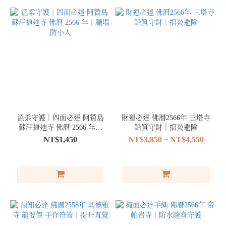
溫柔守護｜四面必達 阿贊島
財運必達 佛曆2566年 三塔寺
蘇汪捷迪寺 佛曆 2566 年｜
鉛質守財｜擋災避險
職場防小人
NT$1,450
NT$3,850 ~ NT$4,550