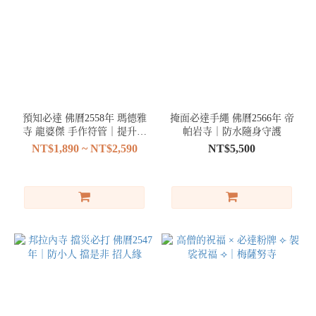
預知必達 佛曆2558年 瑪德雅
掩面必達手繩 佛曆2566年 帝
寺 龍婆傑 手作符管｜提升直
帕岩寺｜防水隨身守護
覺
NT$1,890 ~ NT$2,590
NT$5,500