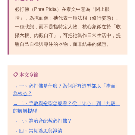
必打佛（Phra Pidta）在泰文中意為「閉上眼
睛」，為掩面像；祂代表一種法相（修行姿態）、
一種狀態，而不是指特定人物。核心象徵在於「收
攝六根、內觀自守」，可把祂當作日常生活中，提
醒自己自律與專注的器物，而非結果的保證。
📋 本文章節
→ 一、必打佛是什麼？為何所有造型都以「掩面」
為核心？
→ 二、手數與造型怎麼看？從「守心」到「九竅」
的層層提醒
→ 三、誰適合配戴必打佛？
→ 四、常見迷思與澄清