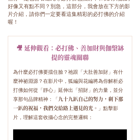
好像又有點不同？別急，這部分，我會放在下方的影
片介紹，請你們一定要看這集精彩的必打佛的介紹
喔！
🎥 延伸觀看：必打佛、善加財與伽槃缽
提的靈魂關聯
為什麼必打佛要擋住臉？祂跟「大肚善加財」有什
麼神祕淵源？在影片中，狐編與花編將為你解析必
打佛如何從「靜心」延伸出「招財」的力量，並分
享那句品牌精神：「
九十九趴自己的努力，剩下那
一趴的祝福，我們交給路上遇見的光。
」點擊影
片，理解這套收攝心念的完整邏輯：