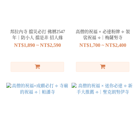
邦拉內寺 擋災必打 佛曆2547
高僧的祝福 × 必達粉牌 ⟣ 袈
年｜防小人 擋是非 招人緣
裟祝福 ⟢｜梅薩努寺
NT$1,890 ~ NT$2,590
NT$1,700 ~ NT$2,400