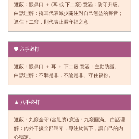
遮蔽：眼鼻口 ＋ (耳 或 下二竅) 意涵：防守升級。
白話理解：掩耳代表減少關注對自己無益的聲音；
遮住下二竅，則代表止漏守福之意。
🛡️ 六手必打
遮蔽：眼鼻口 ＋ 耳 ＋ 下二竅 意涵：主動防護。
白話理解：不聽是非，不論是非、守住福份。
🧘 八手必打
遮蔽：九竅全守 (含肚臍) 意涵：九竅圓滿。 白話理
解：內外干擾全部歸零，專注於當下，讓自己的內
心穩定。