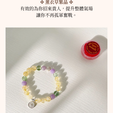
✣
薰衣草紫晶
✣
有效的為你招來貴人，提升整體氣場
讓你不再孤軍奮戰。