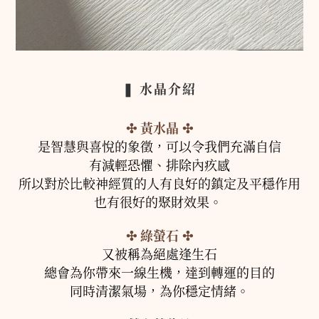
❚ 水晶介紹
✣
黃水晶
✣
是智慧與喜悅的象徵，可以令我們充滿自信
有減輕恐懼、排除內疚感
所以對於比較神經質的人有良好的鎮定及平穩作用
也有很好的聚財效果。
✣
綠螢石
✣
又被稱為絕處逢生石
總會為你帶來一線生機，
達到轉運的目的
同時清潔氣場，為你穩定情緒。