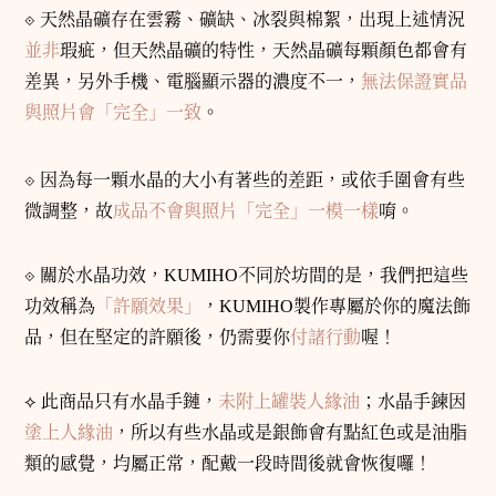
⟐
天然晶礦存在雲霧、礦缺、冰裂與棉絮，出現上述情況
並非
瑕疵，但天然晶礦的特性，天然晶礦每顆顏色都會有
差異，另外手機、電腦顯示器的濃度不一，
無法保證實品
與照片會「完全」一致
。
⟐
因為每一顆水晶的大小有著些的差距，或依手圍會有些
微調整，故
成品不會與照片「完全」一模一樣
唷。
⟐
關於水晶功效，KUMIHO不同於坊間的是，我們把這些
功效稱為
「許願效果」
，KUMIHO製作專屬於你的魔法飾
品，但在堅定的許願後，仍需要你
付諸行動
喔！
⟡
此商品只有水晶手鏈，
未附上罐裝人緣油
；水晶手鍊因
塗上人緣油
，所以有些水晶或是銀飾會有點紅色或是油脂
類的感覺，均屬正常，配戴一段時間後就會恢復囉！