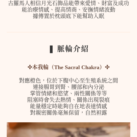
古羅馬人相信月光石飾品能帶來愛情、財富及成功
能治療情感、提高情商、安撫情緒波動
據傳置於枕頭底下能幫助入眠
❚ 脈輪介紹
✣
本我輪（The Sacral Chakra）
✣
對應橙色，位於下腹中心至生殖系統之間
連接腸胃到腎、腰部和內分泌
掌管情緒和慾望、兩性關係等等
阻塞時會失去熱情、關係出現裂痕
能量穩定時能夠自在地表達情感
對親密關係毫無保留，自然袒露