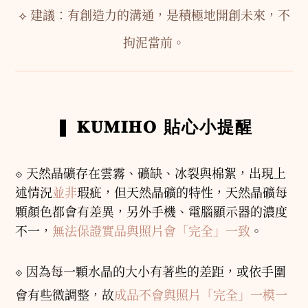
⟡
建議：有創造力的溝通，是積極地開創未來，不
拘泥當前。
貼心小提醒
❚
𝐊𝐔𝐌𝐈𝐇𝐎
⟐
天然晶礦存在雲霧、礦缺、冰裂與棉絮，出現上
述情況
並非
瑕疵，但天然晶礦的特性，天然晶礦每
顆顏色都會有差異，另外手機、電腦顯示器的濃度
不一，
無法保證實品與照片會「完全」一致
。
⟐
因為每一顆水晶的大小有著些的差距，或依手圍
會有些微調整，故
成品不會與照片「完全」一模一