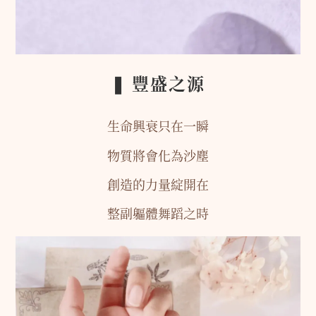
❚ 豐盛之源
生命興衰只在一瞬
物質將會化為沙塵
創造的力量綻開在
整副軀體舞蹈之時